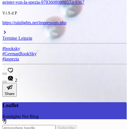
geister-von-la-spezia-9783608988857-t-9367
V.i.S.d.P.
https://rainlights.net/impressum.php
Termine Leipzig
#booksky
#GermanBookSky
#laspezia
2
Share
Leaflet
Rainlights Net Blog
Subscribe