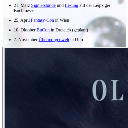
21. März
Signierstunde
und
Lesung
auf der Leipziger
Buchmesse
25. April
Fantasy-Con
in Wien
10. Oktober
BuCon
in Dreieich (geplant)
7. November
Übermorgenwelt
in Ulm