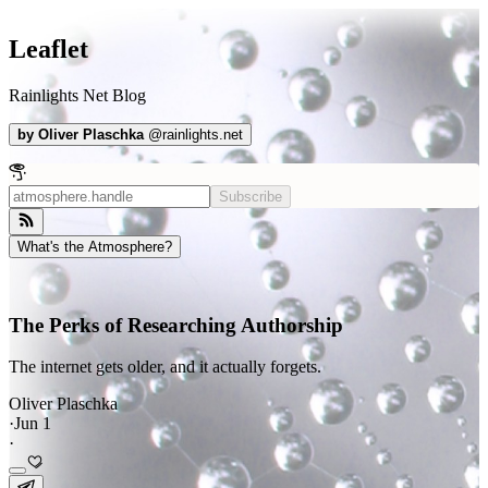
Leaflet
Rainlights Net Blog
by
Oliver Plaschka
@
rainlights.net
Subscribe
What's the Atmosphere?
The Perks of Researching Authorship
The internet gets older, and it actually forgets.
Oliver Plaschka
·
Jun 1
·