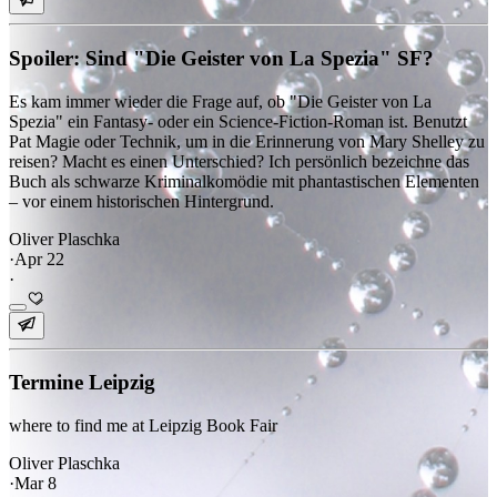
Spoiler: Sind "Die Geister von La Spezia" SF?
Es kam immer wieder die Frage auf, ob "Die Geister von La
Spezia" ein Fantasy- oder ein Science-Fiction-Roman ist. Benutzt
Pat Magie oder Technik, um in die Erinnerung von Mary Shelley zu
reisen? Macht es einen Unterschied? Ich persönlich bezeichne das
Buch als schwarze Kriminalkomödie mit phantastischen Elementen
– vor einem historischen Hintergrund.
Oliver Plaschka
·
Apr 22
·
Termine Leipzig
where to find me at Leipzig Book Fair
Oliver Plaschka
·
Mar 8